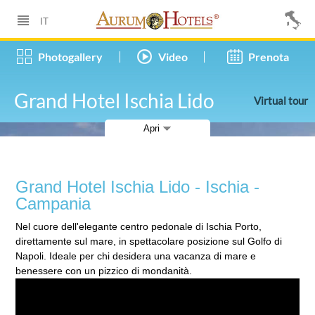
Hotels e Villaggi
IT
Grand Hotel Ischia Lido
Photogallery
Video
Prenota
Ischia - Campania
Grand Hotel Ischia Lido
Virtual tour
La struttura
Apri
Dati hotel
I servizi
Grand Hotel Ischia Lido - Ischia -
Miniclub
Campania
Trattamenti termali
Nel cuore dell'elegante centro pedonale di Ischia Porto,
direttamente sul mare, in spettacolare posizione sul Golfo di
Come raggiungerci
Napoli. Ideale per chi desidera una vacanza di mare e
benessere con un pizzico di mondanità.
Video
Piantina Centro Termale (pdf)