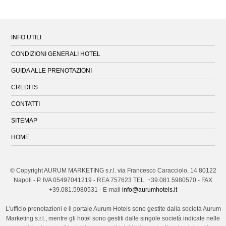
INFO UTILI
CONDIZIONI GENERALI HOTEL
GUIDA ALLE PRENOTAZIONI
CREDITS
CONTATTI
SITEMAP
HOME
© Copyright AURUM MARKETING s.r.l. via Francesco Caracciolo, 14 80122
Napoli - P. IVA 05497041219 - REA 757623
TEL. +39.081.5980570 - FAX
+39.081.5980531 - E-mail
info@aurumhotels.it
L'ufficio prenotazioni e il portale Aurum Hotels sono gestite dalla società Aurum
Marketing s.r.l., mentre gli hotel sono gestiti dalle singole società indicate nelle