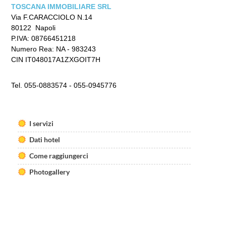
Sellia Marina - Calabria
TOSCANA IMMOBILIARE SRL
Via F.CARACCIOLO N.14
Hotel Torre
80122 Napoli
Sestriere - Piemonte
P.IVA: 08766451218
Grand Hotel Duchi d'Aosta
Numero Rea: NA - 983243
Sestriere - Piemonte
CIN IT048017A1ZXGOIT7H
Aurum Uffizi
Toscana
Tel. 055-0883574 - 055-0945776
Aurum Ortona
I servizi
Dati hotel
Come raggiungerci
Photogallery