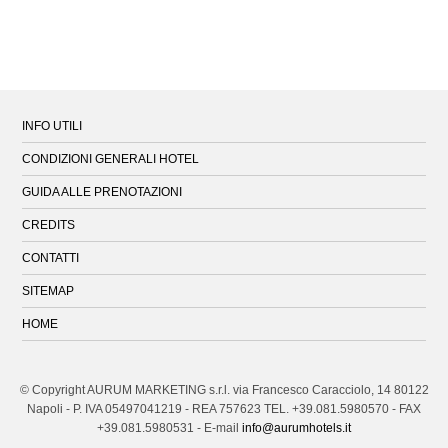
INFO UTILI
CONDIZIONI GENERALI HOTEL
GUIDA ALLE PRENOTAZIONI
CREDITS
CONTATTI
SITEMAP
HOME
© Copyright AURUM MARKETING s.r.l. via Francesco Caracciolo, 14 80122
Napoli - P. IVA 05497041219 - REA 757623
TEL. +39.081.5980570 - FAX
+39.081.5980531 - E-mail
info@aurumhotels.it