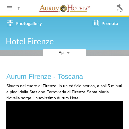
Hotels e Villaggi
IT
Aurum Firenze
Photogallery
Prenota
Toscana
Hotel Firenze
I servizi
Apri
Dati hotel
Come raggiungerci
Aurum Firenze - Toscana
Photogallery
Situato nel cuore di Firenze, in un edificio storico, a soli 5 minuti
a piedi dalla Stazione Ferroviaria di Firenze Santa Maria
Baia Paraelios
Novella sorge il nuovissimo Aurum Hotel
Tropea - Calabria
Grand Hotel Ischia Lido
Ischia - Campania
Grand Hotel Olympic